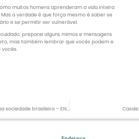
 como muitos homens aprenderam a vida inteira
a. Mas a verdade é que força mesmo é saber se
ário e se permitir ser vulnerável.
e cuidado, preparei alguns mimos e mensagens
 afeto, mas também lembrar que vocês podem e
 vocês.
Perspectivas acerca do envelhecimento na sociedade brasileira – ENEM 2025
Casais
Endereço