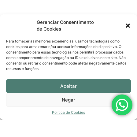
Gerenciar Consentimento
de Cookies
Para fornecer as melhores experiências, usamos tecnologias como
cookies para armazenar e/ou acessar informações do dispositivo. O
consentimento para essas tecnologias nos permitirá processar dados
como comportamento de navegação ou IDs exclusivos neste site. Não
ANTERIOR
PRÓXIMO
consentir ou retirar o consentimento pode afetar negativamente certos
Você não pode mudar o outro
“Meu filho vai à terapia para brincar?”
recursos e funções.
Aceitar
Negar
Política de Cookies
Terapias