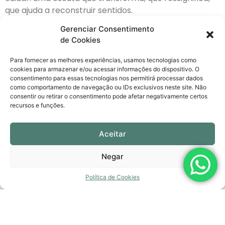
que ajuda a reconstruir sentidos.
Quando o G1 me procurou para contar minha
Gerenciar Consentimento
de Cookies
trajetória, senti que era a hora certa. O
Outubro Rosa
é um mês de mobilização, de prevenção, mas
Para fornecer as melhores experiências, usamos tecnologias como
também de histórias reais. E eu quis que a minha fosse
cookies para armazenar e/ou acessar informações do dispositivo. O
contada não apenas como uma história de
consentimento para essas tecnologias nos permitirá processar dados
como comportamento de navegação ou IDs exclusivos neste site. Não
superação, mas como um convite ao cuidado com o
consentir ou retirar o consentimento pode afetar negativamente certos
corpo, com a mente e com a vida como um todo.
recursos e funções.
O
Outubro Rosa
está terminando, mas o cuidado não
tem data para acabar. Cuidar é um ato contínuo — de
Aceitar
amor, de presença, de respeito com o próprio corpo
Negar
e com a própria história. E é isso que quero continuar
promovendo, tanto nas minhas falas quanto nas
Política de Cookies
minhas escutas.